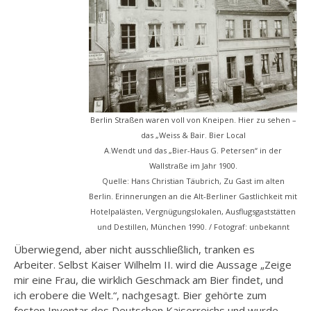
Berlin Straßen waren voll von Kneipen. Hier zu sehen –
das „Weiss & Bair. Bier Local
A.Wendt und das „Bier-Haus G. Petersen“ in der
Wallstraße im Jahr 1900.
Quelle: Hans Christian Täubrich, Zu Gast im alten
Berlin. Erinnerungen an die Alt-Berliner Gastlichkeit mit
Hotelpalästen, Vergnügungslokalen, Ausflugsgaststätten
und Destillen, München 1990. / Fotograf: unbekannt
Überwiegend, aber nicht ausschließlich, tranken es
Arbeiter. Selbst Kaiser Wilhelm II. wird die Aussage „Zeige
mir eine Frau, die wirklich Geschmack am Bier findet, und
ich erobere die Welt.“, nachgesagt. Bier gehörte zum
festen Inventar des Deutschen Kaiserreichs und wurde