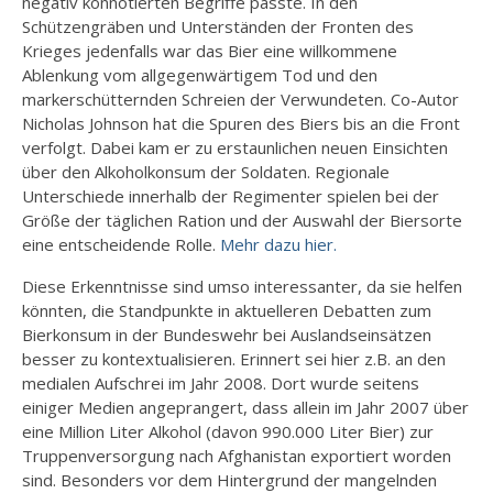
negativ konnotierten Begriffe passte. In den
Schützengräben und Unterständen der Fronten des
Krieges jedenfalls war das Bier eine willkommene
Ablenkung vom allgegenwärtigem Tod und den
markerschütternden Schreien der Verwundeten. Co-Autor
Nicholas Johnson hat die Spuren des Biers bis an die Front
verfolgt. Dabei kam er zu erstaunlichen neuen Einsichten
über den Alkoholkonsum der Soldaten. Regionale
Unterschiede innerhalb der Regimenter spielen bei der
Größe der täglichen Ration und der Auswahl der Biersorte
eine entscheidende Rolle.
Mehr dazu hier.
Diese Erkenntnisse sind umso interessanter, da sie helfen
könnten, die Standpunkte in aktuelleren Debatten zum
Bierkonsum in der Bundeswehr bei Auslandseinsätzen
besser zu kontextualisieren. Erinnert sei hier z.B. an den
medialen Aufschrei im Jahr 2008. Dort wurde seitens
einiger Medien angeprangert, dass allein im Jahr 2007 über
eine Million Liter Alkohol (davon 990.000 Liter Bier) zur
Truppenversorgung nach Afghanistan exportiert worden
sind. Besonders vor dem Hintergrund der mangelnden