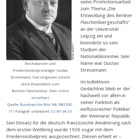
seine Promotionsarbeit
zum Thema „Die
Entwicklung des Berliner
Flaschenbiergeschäfts“
an der Universität
Leipzig ein und
beendete so sein
Studium der
Nationalökonomie. Sein
Name war Gustav
Reichskanzler und
Stresemann.
Friedensnobelpreisträger Gustav
Stresemann. Fast vergessen scheint
Im kollektiven
seine Dissertation zum
Gedächtnis blieb er der
Berliner Flaschenbier. (hier
online
Nachwelt vor allem in
einsehbar
)
seiner Funktion als
Quelle:
Bundesarchiv Bild 146-1982-092-
einflussreicher Politiker
11
/ Fotograf: unbekannt,
CC-BY-SA 3.0
der Weimarer Republik.
Sein Einsatz für die deutsch-französische Annäherung nach
dem ersten Weltkrieg wurde 1926 sogar mit dem
Friedensnobelpreis ausgezeichnet. Diesen erhielt er –