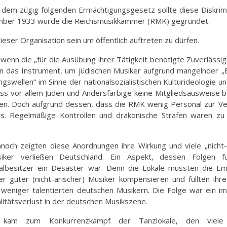
 dem zügig folgenden Ermächtigungsgesetz sollte diese Diskrim
mber 1933 wurde die Reichsmusikkammer (RMK) gegründet.
ieser Organisation sein um öffentlich auftreten zu dürfen.
wenn die „für die Ausübung ihrer Tätigkeit benötigte Zuverlässig
n das Instrument, um jüdischen Musiker aufgrund mangelnder „
swellen“ im Sinne der nationalsozialistischen Kulturideologie und
ass vor allem Juden und Andersfarbige keine Mitgliedsausweise
rften. Doch aufgrund dessen, dass die RMK wenig Personal zur V
nis. Regelmäßige Kontrollen und drakonische Strafen waren z
noch zeigten diese Anordnungen ihre Wirkung und viele „nicht-
iker verließen Deutschland. Ein Aspekt, dessen Folgen fü
albesitzer ein Desaster war. Denn die Lokale mussten die Em
ler guter (nicht-arischer) Musiker kompensieren und füllten ihr
 weniger talentierten deutschen Musikern. Die Folge war ein 
litätsverlust in der deutschen Musikszene.
 kam zum Konkurrenzkampf der Tanzlokale, den viele 