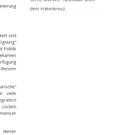
inierung
dem Hakenkreuz.
keit und
Eignung“
 Politik
 bekamen
erfügung
u diesem
arische“
r viele
igration
e Lücken
immenser
dieser