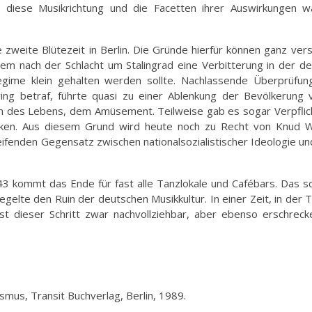
h diese Musikrichtung und die Facetten ihrer Auswirkungen 
zweite Blütezeit in Berlin. Die Gründe hierfür können ganz ver
llem nach der Schlacht um Stalingrad eine Verbitterung in der d
egime klein gehalten werden sollte. Nachlassende Überprüfu
ing betraf, führte quasi zu einer Ablenkung der Bevölkerung
en des Lebens, dem Amüsement. Teilweise gab es sogar Verpfli
cken. Aus diesem Grund wird heute noch zu Recht von Knud W
eifenden Gegensatz zwischen nationalsozialistischer Ideologie un
43 kommt das Ende für fast alle Tanzlokale und Cafébars. Das 
elte den Ruin der deutschen Musikkultur. In einer Zeit, in der 
ist dieser Schritt zwar nachvollziehbar, aber ebenso erschrec
ismus, Transit Buchverlag, Berlin, 1989.