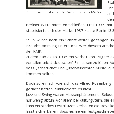
Et
Fri
Die Berliner Friedrichstraße, Postkarte aus der NS- Zeit
an 
den
Berliner Wirte mussten schließen. Erst 1936, mi
stabilisierte sich der Markt. 1937 zählte Berlin 1
1935 wurde noch ein Schritt weiter gegangen um 
ihre Abstammung untersucht. Wer diesem arischen 
der RMK.
Zudem gab es ab 1935 ein Verbot von „Niggerjaz
von allen „nicht-deutschen“ Einflüssen zu lösen. A
dass „schädliche“ und „unerwünschte“ Musik, qua
kommen sollten.
Doch so einfach wie sich das Alfred Rosenberg
gedacht hatten, funktionierte es nicht.
Jazz und Swing waren Massenphänomene. Selbst Re
nur wenig abtun. Vor allem bei Kulturgütern, die 
kann ein starkes restriktives Verhalten die Bevöl
lässt sich erklären, dass es nie ein festgeschrie