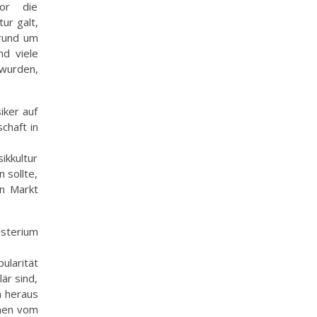
or die
ur galt,
rund um
d viele
 wurden,
iker auf
chaft in
ikkultur
 sollte,
en Markt
isterium
ularität
är sind,
n heraus
ehen vom