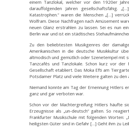
einem Tanzlokal, welcher vor den 1920er Jahre
darauffolgenden Jahren gesellschaftsfähig. „[…
Katastrophen.“ waren die Menschen „[…] verrück
Wolfram. Diese Nachfragen nach Amüsement waren 
neuen Glanz erstrahlen zu lassen. Sei es nun ein
Berlin war und ist ein städtisches Stehaufmännche
Zu den beliebtesten Musikgenres der damalig
Amerikanischen in die deutsche Musikkultur üb
altmodisch und gemütlich oder Szenetempel mit s
Tanzcafés und Tanzlokale. Schon kurz vor der M
Gesellschaft etabliert. Das Moka Efti am Tierga
Potsdamer Platz und viele Weitere galten zu den 
Niemand konnte am Tag der Ernennung Hitlers era
ganz und gar verboten war.
Schon vor der Machtergreifung Hitlers häufte si
Erzeugnisse als „un-deutsch“ galten. So reagie
Frankfurter Musikschule mit folgenden Worten: „
heiligsten Güter sind in Gefahr […] Geht ihm zu Le