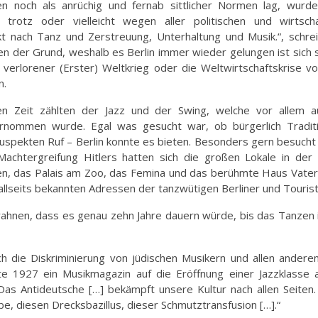
n noch als anrüchig und fernab sittlicher Normen lag, wurd
] trotz oder vielleicht wegen aller politischen und wirtscha
t nach Tanz und Zerstreuung, Unterhaltung und Musik.“, schre
der Grund, weshalb es Berlin immer wieder gelungen ist sich s
 verlorener (Erster) Weltkrieg oder die Weltwirtschaftskrise v
n.
en Zeit zählten der Jazz und der Swing, welche vor allem 
ernommen wurde. Egal was gesucht war, ob bürgerlich Traditi
uspekten Ruf – Berlin konnte es bieten. Besonders gern besuch
achtergreifung Hitlers hatten sich die großen Lokale in der 
rten, das Palais am Zoo, das Femina und das berühmte Haus Vate
allseits bekannten Adressen der tanzwütigen Berliner und Tourist
hnen, dass es genau zehn Jahre dauern würde, bis das Tanzen i
ch die Diskriminierung von jüdischen Musikern und allen andere
rte 1927 ein Musikmagazin auf die Eröffnung einer Jazzklasse 
Das Antideutsche […] bekämpft unsere Kultur nach allen Seiten.
ibe, diesen Drecksbazillus, dieser Schmutztransfusion […].“