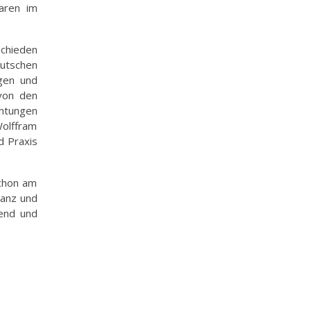
waren im
schieden
eutschen
ngen und
 von den
chtungen
olffram
d Praxis
schon am
Tanz und
kend und