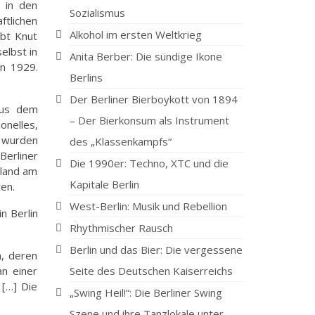
e in den
Sozialismus
ftlichen
Alkohol im ersten Weltkrieg
ibt Knut
elbst in
Anita Berber: Die sündige Ikone
on 1929.
Berlins
Der Berliner Bierboykott von 1894
aus dem
– Der Bierkonsum als Instrument
onelles,
t wurden
des „Klassenkampfs“
Berliner
Die 1990er: Techno, XTC und die
rland am
Kapitale Berlin
en.
West-Berlin: Musik und Rebellion
n Berlin
Rhythmischer Rausch
Berlin und das Bier: Die vergessene
n, deren
an einer
Seite des Deutschen Kaiserreichs
 […] Die
„Swing Heil!“: Die Berliner Swing
Szene und ihre Tanzlokale unter