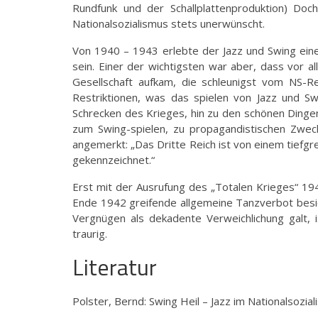
Rundfunk und der Schallplattenproduktion) Doc
Nationalsozialismus stets unerwünscht.
Von 1940 – 1943 erlebte der Jazz und Swing eine 
sein. Einer der wichtigsten war aber, dass vor a
Gesellschaft aufkam, die schleunigst vom NS-R
Restriktionen, was das spielen von Jazz und Sw
Schrecken des Krieges, hin zu den schönen Ding
zum Swing-spielen, zu propagandistischen Zwe
angemerkt: „Das Dritte Reich ist von einem tiefgr
gekennzeichnet.“
Erst mit der Ausrufung des „Totalen Krieges“ 19
Ende 1942 greifende allgemeine Tanzverbot besieg
Vergnügen als dekadente Verweichlichung galt, 
traurig.
Literatur
Polster, Bernd: Swing Heil – Jazz im Nationalsozial