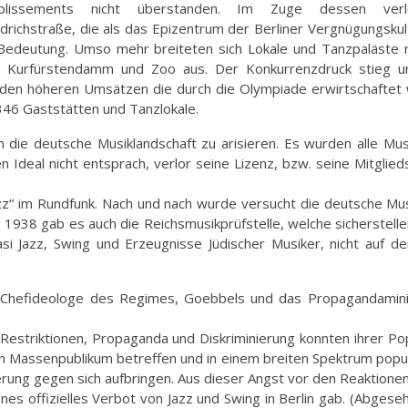
ablissements nicht überstanden. Im Zuge dessen verl
edrichstraße, die als das Epizentrum der Berliner Vergnügungskult
Bedeutung. Umso mehr breiteten sich Lokale und Tanzpaläste 
 Kurfürstendamm und Zoo aus. Der Konkurrenzdruck stieg un
t den höheren Umsätzen die durch die Olympiade erwirtschaftet
3.346 Gaststätten und Tanzlokale.
die deutsche Musiklandschaft zu arisieren. Es wurden alle Mus
Ideal nicht entsprach, verlor seine Lizenz, bzw. seine Mitglieds
z“ im Rundfunk. Nach und nach wurde versucht die deutsche Mus
b 1938 gab es auch die Reichsmusikprüfstelle, welche sicherstellen
si Jazz, Swing und Erzeugnisse Jüdischer Musiker, nicht auf d
, Chefideologe des Regimes, Goebbels und das Propagandamin
striktionen, Propaganda und Diskriminierung konnten ihrer Pop
ein Massenpublikum betreffen und in einem breiten Spektrum popul
kerung gegen sich aufbringen. Aus dieser Angst vor den Reaktione
benes offizielles Verbot von Jazz und Swing in Berlin gab. (Abges